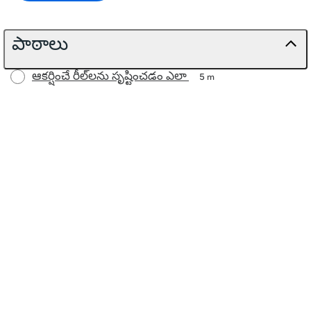
పాఠాలు
ఆకర్షించే రీల్‌లను సృష్టించడం ఎలా
5 m