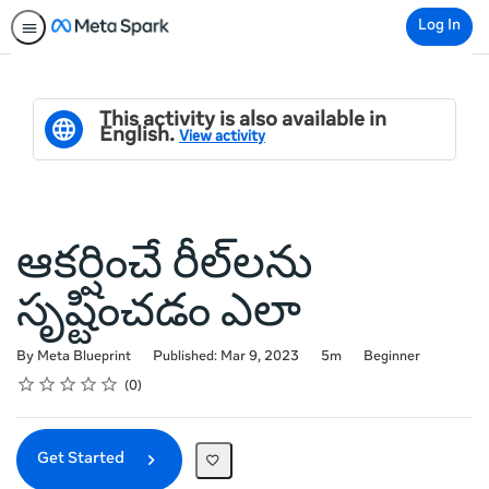
Log In
This activity is also available in
English.
View activity
ఆకర్షించే రీల్‌లను
సృష్టించడం ఎలా
Duration
Difficulty
By Meta Blueprint
Published: Mar 9, 2023
5m
Beginner
Rating
1 star
2 stars
3 stars
4 stars
5 stars
Average rating: 0
No reviews
0
Get Started